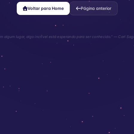
Voltar para Home
Página anterior
m algum lugar, algo incrível está esperando para ser conhecido." — Carl Sa