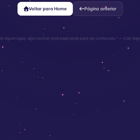
Voltar para Home
Página anterior
m algum lugar, algo incrível está esperando para ser conhecido." — Carl Sa