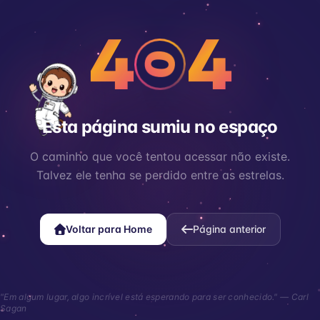
4
4
0
Esta página sumiu no espaço
O caminho que você tentou acessar não existe.
Talvez ele tenha se perdido entre as estrelas.
Voltar para Home
Página anterior
"Em algum lugar, algo incrível está esperando para ser conhecido." — Carl
Sagan