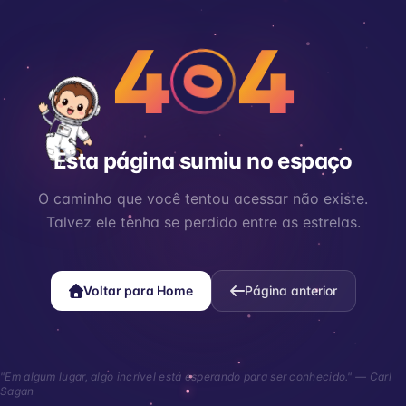
4
4
0
Esta página sumiu no espaço
O caminho que você tentou acessar não existe.
Talvez ele tenha se perdido entre as estrelas.
Voltar para Home
Página anterior
"Em algum lugar, algo incrível está esperando para ser conhecido." — Carl
Sagan