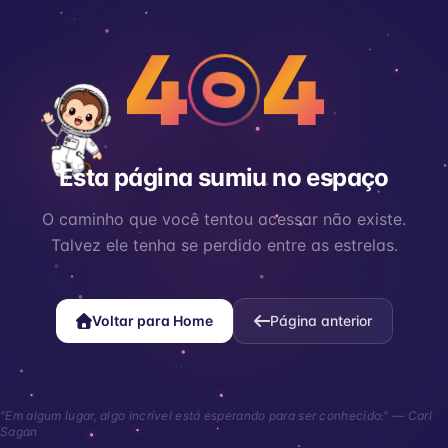
4
4
0
Esta página sumiu no espaço
O caminho que você tentou acessar não existe.
Talvez ele tenha se perdido entre as estrelas.
Voltar para Home
Página anterior
"Em algum lugar, algo incrível está esperando para ser conhecido." — Carl
Sagan