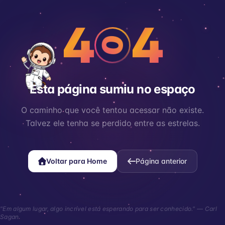
4
4
0
Esta página sumiu no espaço
O caminho que você tentou acessar não existe.
Talvez ele tenha se perdido entre as estrelas.
Voltar para Home
Página anterior
"Em algum lugar, algo incrível está esperando para ser conhecido." — Carl
Sagan