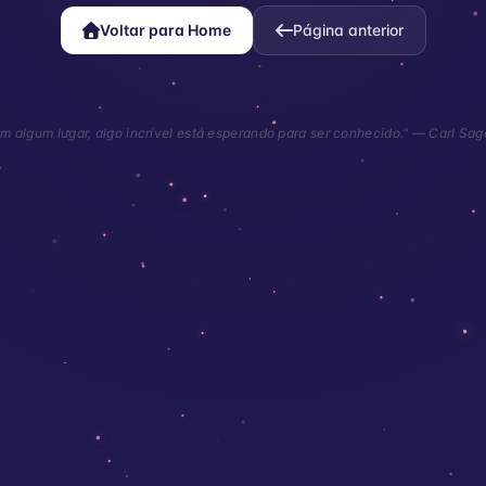
Voltar para Home
Página anterior
m algum lugar, algo incrível está esperando para ser conhecido." — Carl Sa