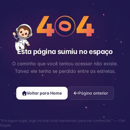
4
4
0
Esta página sumiu no espaço
O caminho que você tentou acessar não existe.
Talvez ele tenha se perdido entre as estrelas.
Voltar para Home
Página anterior
"Em algum lugar, algo incrível está esperando para ser conhecido." — Carl
Sagan